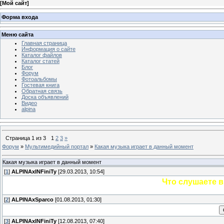
[
Мой сайт
]
Форма входа
Меню сайта
Главная страница
Информация о сайте
Каталог файлов
Каталог статей
Блог
Форум
Фотоальбомы
Гостевая книга
Обратная связь
Доска объявлений
Видео
alpina
Страница
1
из
3
1
2
3
»
Форум
»
Мультимедийный портал
»
Какая музыка играет в данный момент
Какая музыка играет в данный момент
[
1
]
ALPINAxINFiniTy
[29.03.2013, 10:54]
Что слушаете 
[
2
]
ALPINAxSparco
[01.08.2013, 01:30]
[
3
]
ALPINAxINFiniTy
[12.08.2013, 07:40]